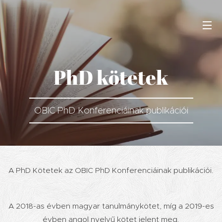
PhD kötetek
OBIC PhD Konferenciáinak publikációi
A PhD Kötetek az OBIC PhD Konferenciáinak publikációi.
A 2018-as évben magyar tanulmánykötet, míg a 2019-es
évben angol nyelvű kötet jelent meg.