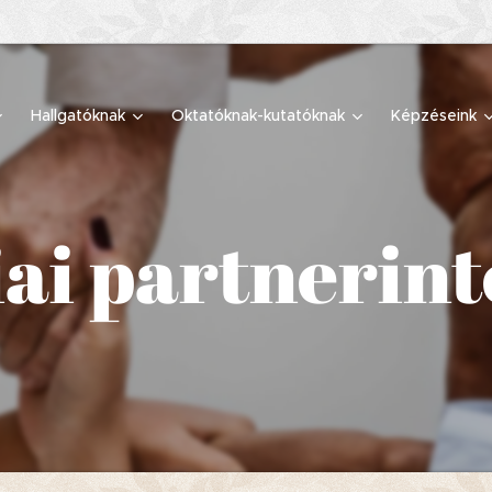
Hallgatóknak
Oktatóknak-kutatóknak
Képzéseink
iai partneri