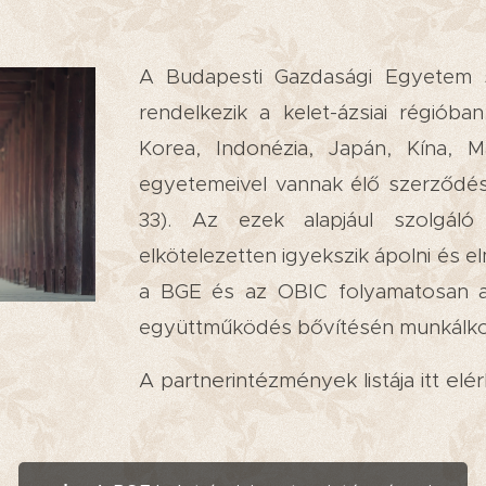
A Budapesti Gazdasági Egyetem s
rendelkezik a kelet-ázsiai régióba
Korea, Indonézia, Japán, Kína, Ma
egyetemeivel vannak élő szerződés
33). Az ezek alapjául szolgál
elkötelezetten igyekszik ápolni és el
a BGE és az OBIC folyamatosan 
együttműködés bővítésén munkálko
A partnerintézmények listája itt elé