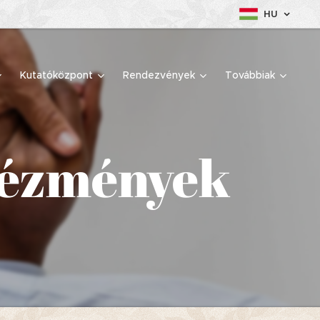
HU
Kutatóközpont
Rendezvények
Továbbiak
ntézmények