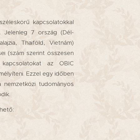
zéleskörű kapcsolatokkal
n. Jelenleg 7 ország (Dél-
lajzia, Thaiföld, Vietnám)
ei (szám szerint összesen
ó kapcsolatokat az OBIC
mélyíteni.
Ezzel egy időben
a nemzetközi tudományos
dik.
rhető: