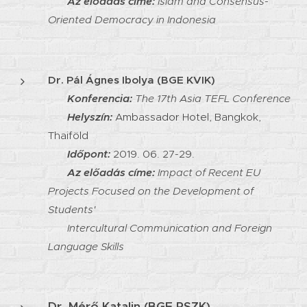
Az előadás címe:
Islam and Consensus-
Oriented Democracy in Indonesia
Dr. Pál Ágnes Ibolya (BGE KVIK)
Konferencia:
The 17th Asia TEFL Conference
Helyszín:
Ambassador Hotel, Bangkok,
Thaiföld
Időpont:
2019. 06. 27-29.
Az előadás címe:
I
mpact of Recent EU
Projects Focused on the Development of
Students'
Intercultural Communication and Foreign
Language Skills
Dr. Mérő Katalin (BGE PSZK)