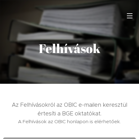
Felhívások
Az Felhívásokról az OBIC e-mailen keresztül
értesíti a BGE oktatókat.
A Felhívások az OBIC honlapon is elérhetőek.